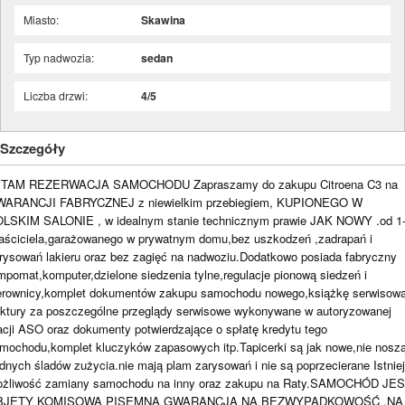
Miasto:
Skawina
Typ nadwozia:
sedan
Liczba drzwi:
4/5
Szczegóły
TAM REZERWACJA SAMOCHODU Zapraszamy do zakupu Citroena C3 na
ARANCJI FABRYCZNEJ z niewielkim przebiegiem, KUPIONEGO W
LSKIM SALONIE , w idealnym stanie technicznym prawie JAK NOWY .od 1
aściciela,garażowanego w prywatnym domu,bez uszkodzeń ,zadrapań i
rysowań lakieru oraz bez zagięć na nadwoziu.Dodatkowo posiada fabryczny
mpomat,komputer,dzielone siedzenia tylne,regulacje pionową siedzeń i
erownicy,komplet dokumentów zakupu samochodu nowego,książkę serwisow
aktury za poszczególne przeglądy serwisowe wykonywane w autoryzowanej
acji ASO oraz dokumenty potwierdzające o spłatę kredytu tego
mochodu,komplet kluczyków zapasowych itp.Tapicerki są jak nowe,nie nosz
dnych śladów zużycia.nie mają plam zarysowań i nie są poprzecierane Istnie
żliwość zamiany samochodu na inny oraz zakupu na Raty.SAMOCHÓD JE
BJĘTY KOMISOWĄ PISEMNĄ GWARANCJĄ NA BEZWYPADKOWOŚĆ ,NA