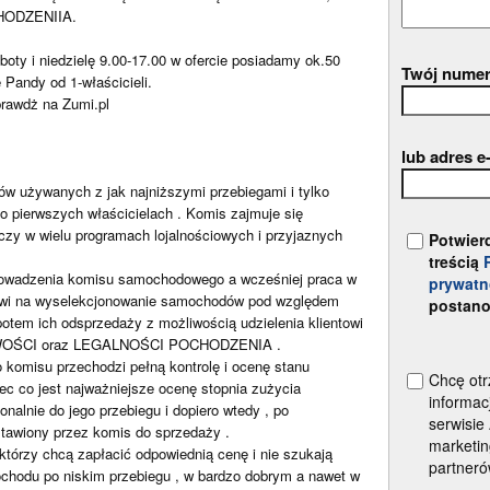
ODZENIIA.
oty i niedzielę 9.00-17.00 w ofercie posiadamy ok.50
Twój numer
Pandy od 1-właścicieli.
prawdż na Zumi.pl
lub adres e
ów używanych z jak najniższymi przebiegami i tylko
 pierwszych właścicielach . Komis zajmuje się
zy w wielu programach lojalnościowych i przyjaznych
Potwier
treścią
prowadzenia komisu samochodowego a wcześniej praca w
prywatn
owi na wyselekcjonowanie samochodów pod względem
postano
potem ich odsprzedaży z możliwością udzielenia klientowi
ŚCI oraz LEGALNOŚCI POCHODZENIA .
komisu przechodzi pełną kontrolę i ocenę stanu
Chcę otr
ec co jest najważniejsze ocenę stopnia zużycia
informac
alnie do jego przebiegu i dopiero wtedy , po
serwisie
awiony przez komis do sprzedaży .
marketin
którzy chcą zapłacić odpowiednią cenę i nie szukają
partner
ochodu po niskim przebiegu , w bardzo dobrym a nawet w