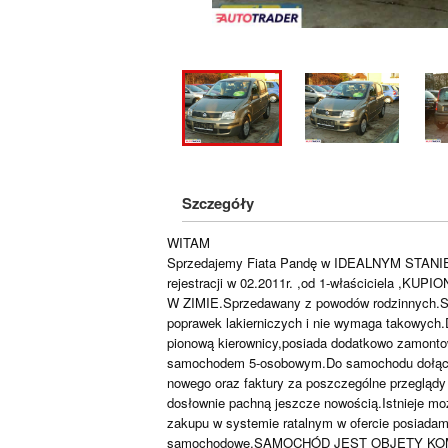
Szczegóły
WITAM
Sprzedajemy Fiata Pandę w IDEALNYM STANIE
rejestracji w 02.2011r. ,od 1-właściciela ,
W ZIMIE.Sprzedawany z powodów rodzinnych.Sam
poprawek lakierniczych i nie wymaga takowych.D
pionową kierownicy,posiada dodatkowo zamontow
samochodem 5-osobowym.Do samochodu dołącz
nowego oraz faktury za poszczególne przeglądy 
dosłownie pachną jeszcze nowością.Istnieje moż
zakupu w systemie ratalnym w ofercie posiadam
samochodowe.SAMOCHÓD JEST OBJĘTY KO