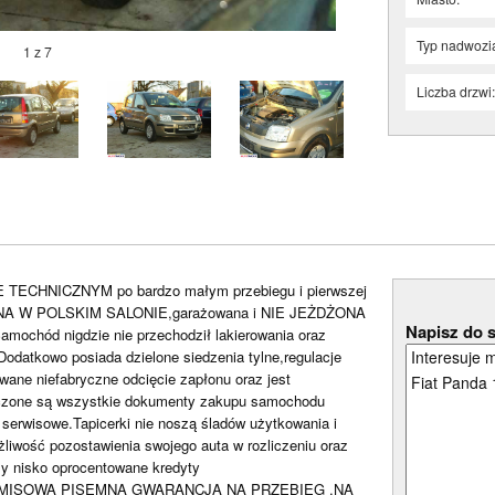
Typ nadwozi
1 z 7
Liczba drzwi
 TECHNICZNYM po bardzo małym przebiegu i pierwszej
KUPIONA W POLSKIM SALONIE,garażowana i NIE JEŻDŻONA
Napisz do 
ochód nigdzie nie przechodził lakierowania oraz
odatkowo posiada dzielone siedzenia tylne,regulacje
ane niefabryczne odcięcie zapłonu oraz jest
one są wszystkie dokumenty zakupu samochodu
serwisowe.Tapicerki nie noszą śladów użytkowania i
liwość pozostawienia swojego auta w rozliczeniu oraz
y nisko oprocentowane kredyty
MISOWĄ PISEMNĄ GWARANCJĄ NA PRZEBIEG ,NA