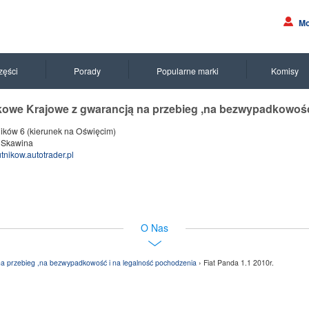
Mo
zęści
Porady
Popularne marki
Komisy
we Krajowe z gwarancją na przebieg ,na bezwypadkowość
ników 6 (kierunek na Oświęcim)
 Skawina
nikow.autotrader.pl
O Nas
a przebieg ,na bezwypadkowość i na legalność pochodzenia
› Fiat Panda 1.1 2010r.