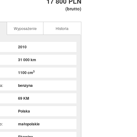
17 800 PLN
(brutto)
Wyposażenie
Historia
2010
31 000 km
3
1100 cm
a:
benzyna
69 KM
Polska
o:
małopolskie
Skawina