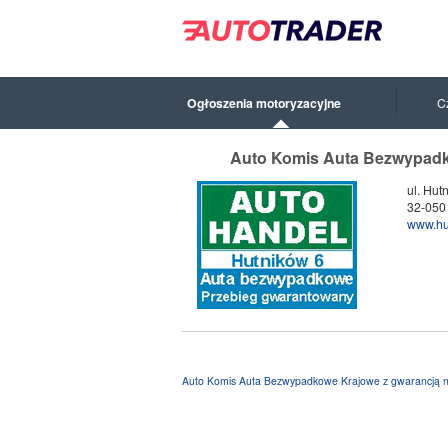
Ogłoszenia motoryzacyjne
C
Auto Komis Auta Bezwypadko
ul. Hut
32-050
www.hut
Auto Komis Auta Bezwypadkowe Krajowe z gwarancją n