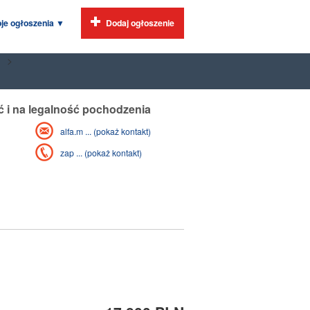
je ogłoszenia
▼
Dodaj ogłoszenie
>
 i na legalność pochodzenia
alfa.m ... (pokaż kontakt)
zap ... (pokaż kontakt)