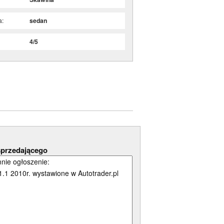
a:
sedan
:
4/5
sprzedającego