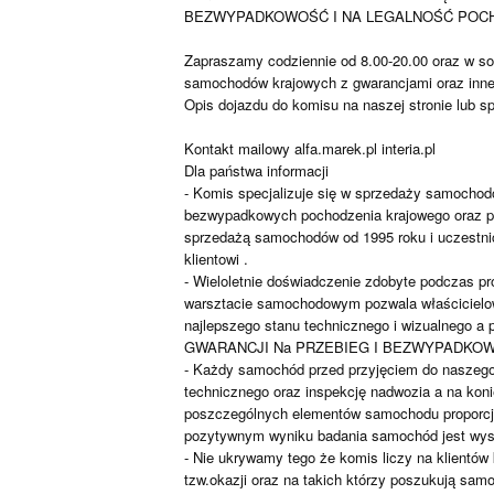
BEZWYPADKOWOŚĆ I NA LEGALNOŚĆ POCH
Zapraszamy codziennie od 8.00-20.00 oraz w sob
samochodów krajowych z gwarancjami oraz inne 
Opis dojazdu do komisu na naszej stronie lub s
Kontakt mailowy alfa.marek.pl interia.pl
Dla państwa informacji
- Komis specjalizuje się w sprzedaży samochod
bezwypadkowych pochodzenia krajowego oraz po
sprzedażą samochodów od 1995 roku i uczestnic
klientowi .
- Wieloletnie doświadczenie zdobyte podczas 
warsztacie samochodowym pozwala właściciel
najlepszego stanu technicznego i wizualnego a 
GWARANCJI Na PRZEBIEG I BEZWYPADKOWO
- Każdy samochód przed przyjęciem do naszego 
technicznego oraz inspekcję nadwozia a na koni
poszczególnych elementów samochodu proporcjon
pozytywnym wyniku badania samochód jest wyst
- Nie ukrywamy tego że komis liczy na klientów 
tzw.okazji oraz na takich którzy poszukują sam