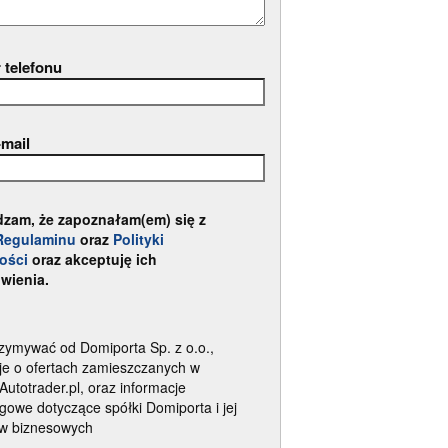
 telefonu
-mail
dzam, że zapoznałam(em) się z
Regulaminu
oraz
Polityki
ości
oraz akceptuję ich
wienia.
zymywać od Domiporta Sp. z o.o.,
je o ofertach zamieszczanych w
 Autotrader.pl, oraz informacje
gowe dotyczące spółki Domiporta i jej
ów biznesowych