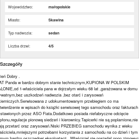
Województwo:
małopolskie
Miasto:
Skawina
Typ nadwozia:
sedan
Liczba drzwi:
4/5
Szczegóły
ień Dobry .
AT Panda w bardzo dobrym stanie technicznym,KUPIONA W POLSKIM
LONIE,od 1-właściciela pana w dojrzałym wieku 68 lat ,garażowana w domu
ywatnym,bez uszkodzeń nadwozia ,bez otarć i zarysowań
kierniczych.Serwisowana z udokumentowanym przebiegiem co ma
twierdzenie w wpisach do książki serwisowej tego samochodu oraz fakturach
stawionych przez ASO Fiata.Dodatkowo posiada niefabryczne odcięcie
płonu,regulacje pionową siedzeń i kierownicy.Tapicerki nie są poplamione,nie
ją przetarć oraz zarysowań.Niski PRZEBIEG samochodu wynika z wieku
aściciela,mniejszymi potrzebami korzystania z samochodu na co dzień i tym
mym bardzo oszczędnej eksploatacji . Właściciel nie posiadał opon zimowyc