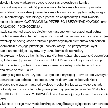
Wieloletnie doświadczenie zdobyte podczas prowadzenia komisu
mochodowego a wcześniej praca w warsztacie samochodowym pozwala
aścicielowi na wyselekcjonowanie samochodów pod względem najlepszego
anu technicznego i wizualnego a potem ich odsprzedaży z możliwością
zielenia klientowi GWARANCJI Na PRZEBIEG I BEZWYPADKOWOŚCI oraz
EGALNOŚCI POCHODZENIA .
Każdy samochód przed przyjęciem do naszego komisu przechodzi pełną
ntrolę i ocenę stanu technicznego oraz inspekcję nadwozia a na koniec co je
jważniejsze ocenę stopnia zużycia poszczególnych elementów samochodu
oporcjonalnie do jego przebiegu i dopiero wtedy , po pozytywnym wyniku
dania samochód jest wystawiony przez komis do sprzedaży .
Nie ukrywamy tego że komis liczy na klientów którzy chcą zapłacić odpowied
nę i nie szukają tzw.okazji oraz na takich którzy poszukują samochodu po
skim przebiegu , w bardzo dobrym a nawet w idealnym stanie technicznym
iezależnie od wieku auta .
Staramy się aby klient uzyskał maksymalnie najwięcej informacji dotyczącyc
powanego samochodu i nie dopuszczamy do sytuacji w których klient
wiaduje się o wadach auta od swojego mechanika lub życzliwego sąsiada .
Na każdy samochód klient otrzymuje pisemną gwarancję na okres 30 dni Na
ZEBIEG ,Na BEZWYPADKOWOŚĆ oraz Gwarancję Legalności Pochodzeni
jazdu .
W komisie istnieje możliwość bardziej szczegółowego oglądnięcia samochodu