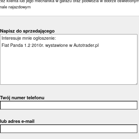
zez klienta lub jego mechanika w garażu oraz podwozia w dobrze oświetlony
nale najazdowym
Napisz do sprzedającego
Twój numer telefonu
lub adres e-mail