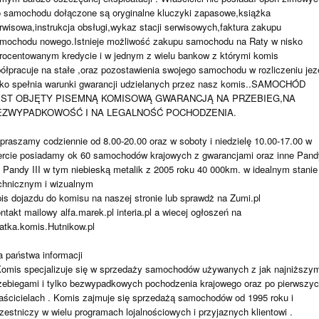
 samochodu dołączone są oryginalne kluczyki zapasowe,książka
rwisowa,instrukcja obsługi,wykaz stacji serwisowych,faktura zakupu
mochodu nowego.Istnieje możliwość zakupu samochodu na Raty w nisko
rocentowanym kredycie i w jednym z wielu bankow z którymi komis
ółpracuje na stałe ,oraz pozostawienia swojego samochodu w rozliczeniu jeze
lko spełnia warunki gwarancji udzielanych przez nasz komis..SAMOCHÓD
EST OBJĘTY PISEMNĄ KOMISOWĄ GWARANCJĄ NA PRZEBIEG,NA
EZWYPADKOWOŚĆ I NA LEGALNOŚĆ POCHODZENIA.
praszamy codziennie od 8.00-20.00 oraz w soboty i niedzielę 10.00-17.00 w
ercie posiadamy ok 60 samochodów krajowych z gwarancjami oraz inne Pand
 i Pandy III w tym niebieską metalik z 2005 roku 40 000km. w idealnym stanie
chnicznym i wizualnym
is dojazdu do komisu na naszej stronie lub sprawdż na Zumi.pl
ntakt mailowy alfa.marek.pl interia.pl a wiecej ogłoszeń na
atka.komis.Hutnikow.pl
a państwa informacji
Komis specjalizuje się w sprzedaży samochodów używanych z jak najniższym
zebiegami i tylko bezwypadkowych pochodzenia krajowego oraz po pierwszy
aścicielach . Komis zajmuje się sprzedażą samochodów od 1995 roku i
zestniczy w wielu programach lojalnościowych i przyjaznych klientowi .