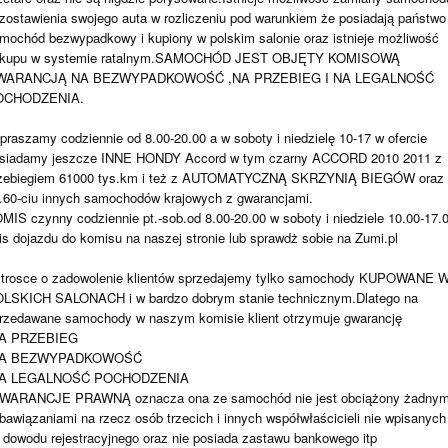
zostawienia swojego auta w rozliczeniu pod warunkiem że posiadają państwo
mochód bezwypadkowy i kupiony w polskim salonie oraz istnieje możliwość
kupu w systemie ratalnym.SAMOCHÓD JEST OBJĘTY KOMISOWĄ
WARANCJĄ NA BEZWYPADKOWOŚĆ ,NA PRZEBIEG I NA LEGALNOŚĆ
OCHODZENIA.
praszamy codziennie od 8.00-20.00 a w soboty i niedzielę 10-17 w ofercie
siadamy jeszcze INNE HONDY Accord w tym czarny ACCORD 2010 2011 z
zebiegiem 61000 tys.km i też z AUTOMATYCZNĄ SKRZYNIĄ BIEGÓW oraz
.60-ciu innych samochodów krajowych z gwarancjami.
MIS czynny codziennie pt.-sob.od 8.00-20.00 w soboty i niedziele 10.00-17.
is dojazdu do komisu na naszej stronie lub sprawdż sobie na Zumi.pl
trosce o zadowolenie klientów sprzedajemy tylko samochody KUPOWANE 
LSKICH SALONACH i w bardzo dobrym stanie technicznym.Dlatego na
rzedawane samochody w naszym komisie klient otrzymuje gwarancję
NA PRZEBIEG
NA BEZWYPADKOWOŚĆ
NA LEGALNOŚĆ POCHODZENIA
WARANCJE PRAWNĄ oznacza ona ze samochód nie jest obciążony żadnym
bawiązaniami na rzecz osób trzecich i innych współwłaścicieli nie wpisanych
 dowodu rejestracyjnego oraz nie posiada zastawu bankowego itp