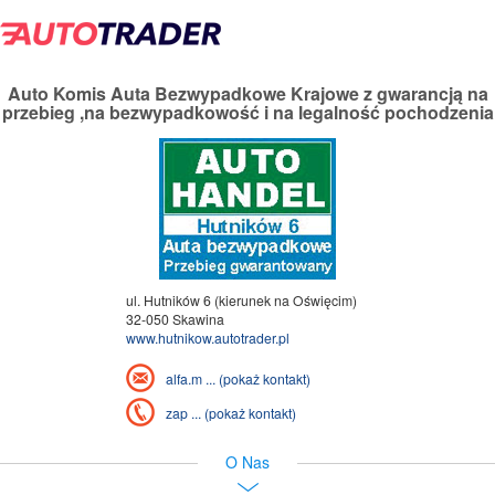
Auto Komis Auta Bezwypadkowe Krajowe z gwarancją na
przebieg ,na bezwypadkowość i na legalność pochodzenia
ul. Hutników 6 (kierunek na Oświęcim)
32-050 Skawina
www.hutnikow.autotrader.pl
alfa.m ... (pokaż kontakt)
zap ... (pokaż kontakt)
O Nas