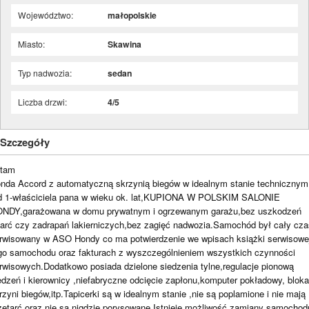
Województwo:
małopolskie
Miasto:
Skawina
Typ nadwozia:
sedan
Liczba drzwi:
4/5
Szczegóły
tam
nda Accord z automatyczną skrzynią biegów w idealnym stanie technicznym
d 1-właściciela pana w wieku ok. lat,KUPIONA W POLSKIM SALONIE
NDY,garażowana w domu prywatnym i ogrzewanym garażu,bez uszkodzeń
tarć czy zadrapań lakierniczych,bez zagięć nadwozia.Samochód był cały cza
rwisowany w ASO Hondy co ma potwierdzenie we wpisach książki serwisowe
go samochodu oraz fakturach z wyszczególnieniem wszystkich czynności
rwisowych.Dodatkowo posiada dzielone siedzenia tylne,regulacje pionową
edzeń i kierownicy ,niefabryczne odcięcie zapłonu,komputer pokładowy, blok
rzyni biegów,itp.Tapicerki są w idealnym stanie ,nie są poplamione i nie mają
zetarć oraz nie są nigdzie porysowane.Istnieje możliwość zamiany samochodu