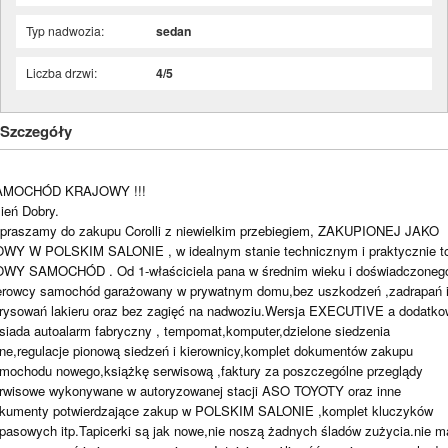
Typ nadwozia:
sedan
Liczba drzwi:
4/5
Szczegóły
AMOCHÓD KRAJOWY !!!
ień Dobry.
praszamy do zakupu Corolli z niewielkim przebiegiem, ZAKUPIONEJ JAKO
WY W POLSKIM SALONIE , w idealnym stanie technicznym i praktycznie t
WY SAMOCHÓD . Od 1-właściciela pana w średnim wieku i doświadczoneg
erowcy samochód garażowany w prywatnym domu,bez uszkodzeń ,zadrapań 
rysowań lakieru oraz bez zagięć na nadwoziu.Wersja EXECUTIVE a dodatk
siada autoalarm fabryczny , tempomat,komputer,dzielone siedzenia
lne,regulacje pionową siedzeń i kierownicy,komplet dokumentów zakupu
mochodu nowego,książkę serwisową ,faktury za poszczególne przeglądy
rwisowe wykonywane w autoryzowanej stacji ASO TOYOTY oraz inne
kumenty potwierdzające zakup w POLSKIM SALONIE ,komplet kluczyków
pasowych itp.Tapicerki są jak nowe,nie noszą żadnych śladów zużycia.nie m