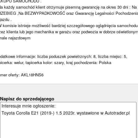
AKUPU SAMOCHODU .
Na każdy samochód klient otrzymuje pisemną gwarancję na okres 30 dni : Na
ZEBIEG ,Na BEZWYPADKOWOŚĆ oraz Gwarancję Legalności Pochodzeni
jazdu .
W komisie istnieje możliwość bardziej szczegółowego oglądnięcia samochodu
zez klienta lub jego mechanika w garażu oraz podwozia w dobrze oświetlony
nale najazdowym
datkowe informacje: liczba poduszek powietrznych: 8, liczba miejsc: 5,
picerka: welur, tapicerka kolor: szary, kraj pochodzenia: Polska
Napisz do sprzedającego