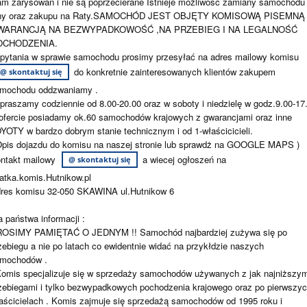
am zarysowań i nie są poprzecierane Istnieje możliwość zamiany samochodu
ny oraz zakupu na Raty.SAMOCHÓD JEST OBJĘTY KOMISOWĄ PISEMNĄ
WARANCJĄ NA BEZWYPADKOWOŚĆ ,NA PRZEBIEG I NA LEGALNOŚĆ
OCHODZENIA.
pytania w sprawie samochodu prosimy przesyłać na adres mailowy komisu
do konkretnie zainteresowanych klientów zakupem
@ skontaktuj się
mochodu oddzwaniamy .
praszamy codziennie od 8.00-20.00 oraz w soboty i niedzielę w godz.9.00-17
ofercie posiadamy ok.60 samochodów krajowych z gwarancjami oraz inne
YOTY w bardzo dobrym stanie technicznym i od 1-właścicicieli.
Opis dojazdu do komisu na naszej stronie lub sprawdż na GOOGLE MAPS )
ntakt mailowy
a wiecej ogłoszeń na
@ skontaktuj się
atka.komis.Hutnikow.pl
res komisu 32-050 SKAWINA ul.Hutnikow 6
a państwa informacji :
OSIMY PAMIĘTAĆ O JEDNYM !! Samochód najbardziej zużywa się po
zebiegu a nie po latach co ewidentnie widać na przykłdzie naszych
mochodów .
Komis specjalizuje się w sprzedaży samochodów używanych z jak najniższym
zebiegami i tylko bezwypadkowych pochodzenia krajowego oraz po pierwszy
aścicielach . Komis zajmuje się sprzedażą samochodów od 1995 roku i