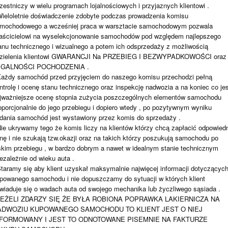
zestniczy w wielu programach lojalnościowych i przyjaznych klientowi .
Wieloletnie doświadczenie zdobyte podczas prowadzenia komisu
mochodowego a wcześniej praca w warsztacie samochodowym pozwala
aścicielowi na wyselekcjonowanie samochodów pod względem najlepszego
anu technicznego i wizualnego a potem ich odsprzedaży z możliwością
zielenia klientowi GWARANCJI Na PRZEBIEG I BEZWYPADKOWOŚCI oraz
EGALNOŚCI POCHODZENIA .
Każdy samochód przed przyjęciem do naszego komisu przechodzi pełną
ntrolę i ocenę stanu technicznego oraz inspekcję nadwozia a na koniec co je
jważniejsze ocenę stopnia zużycia poszczególnych elementów samochodu
oporcjonalnie do jego przebiegu i dopiero wtedy , po pozytywnym wyniku
dania samochód jest wystawiony przez komis do sprzedaży .
Nie ukrywamy tego że komis liczy na klientów którzy chcą zapłacić odpowied
nę i nie szukają tzw.okazji oraz na takich którzy poszukują samochodu po
skim przebiegu , w bardzo dobrym a nawet w idealnym stanie technicznym
iezależnie od wieku auta .
Staramy się aby klient uzyskał maksymalnie najwięcej informacji dotyczącyc
powanego samochodu i nie dopuszczamy do sytuacji w których klient
wiaduje się o wadach auta od swojego mechanika lub życzliwego sąsiada .
 JEŻELI ZDARZY SIĘ ŻE BYŁA ROBIONA POPRAWKA LAKIERNICZA NA
ADWOZIU KUPOWANEGO SAMOCHODU TO KLIENT JEST O NIEJ
NFORMOWANY I JEST TO ODNOTOWANE PISEMNIE NA FAKTURZE