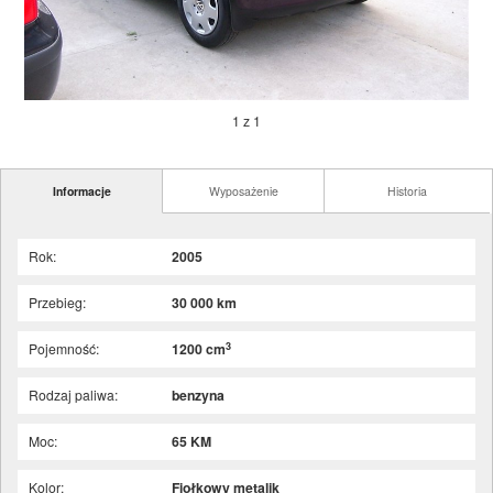
1 z 1
Informacje
Wyposażenie
Historia
Rok:
2005
Przebieg:
30 000 km
3
Pojemność:
1200 cm
Rodzaj paliwa:
benzyna
Moc:
65 KM
Kolor:
Fiołkowy metalik