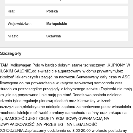
Kraj:
Polska
Województwo:
Małopolskie
Miasto:
Skawina
Szczegóły
TAM !Volkswagen Polo w bardzo dobrym stanie technicznym ,KUPIONY W
LSKIM SALONIE,od 1-właściciela,garażowany w domu prywatnym,bez
zkodzeń lakierniczych i zagięć na nadwoziu.Serwisowany cały czas w ASO
lkswagena co ma potwierdzenie w książce serwisowej samochodu oraz
kturach za poszczególne przeglądy z fabrycznego serwisu.Tapicerki nie mają
am ,nie są porysowane i nie mają przetarć.Dodatkowo posiada dzielone
edzenia tylne,regulacje pionową siedzeń oraz kierownicy w trzech
aszczyznach,niefabryczne odcięcie zapłonu zamontowane przez właściciela
mochodu.Istnieje możliwość zamiany samochodu na inny oraz zakupu na
aty.SAMOCHÓD JEST OBJĘTY KOMISOWĄ GWARANCJĄ NA
EZWYPADKOWOŚĆ ,NA PRZEBIEG I NA LEGALNOŚĆ
CHODZENIA.Zapraszamy codziennie od 8.00-20.00 w ofercie posiadamy