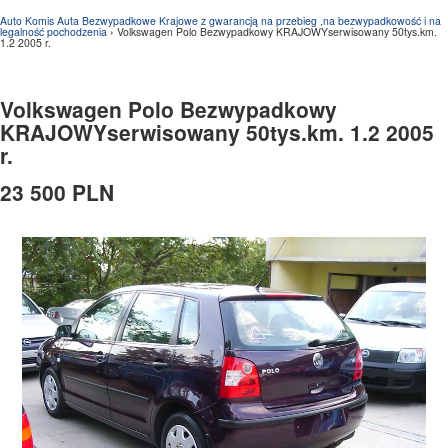
Auto Komis Auta Bezwypadkowe Krajowe z gwarancją na przebieg ,na bezwypadkowość i na
legalność pochodzenia
› Volkswagen Polo Bezwypadkowy KRAJOWYserwisowany 50tys.km.
1.2 2005 r.
Volkswagen Polo Bezwypadkowy
KRAJOWYserwisowany 50tys.km. 1.2 2005
r.
23 500 PLN